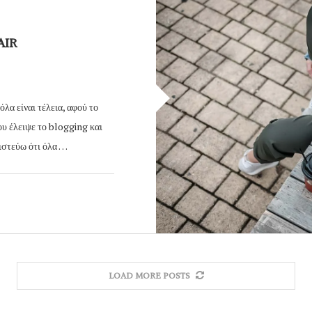
AIR
όλα είναι τέλεια, αφού το
ου έλειψε το blogging και
πιστεύω ότι όλα …
LOAD MORE POSTS