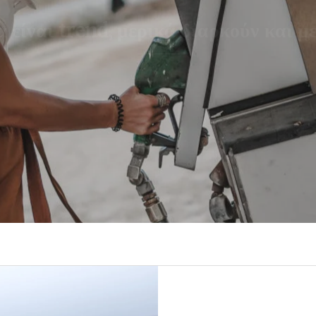
 είναι trend, μερικά διαρκούν και με
READ MORE