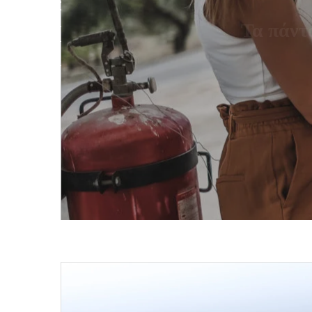
την ονειρική Βουδαπέστη
Τα πάντα
READ MORE