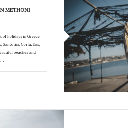
IN METHONI
 of holidays in Greece
 Santorini, Corfu, Kos,
eautiful beaches and
. …