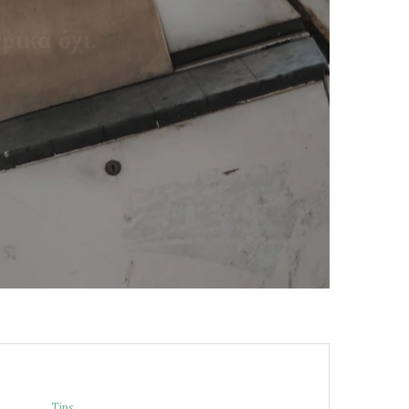
ρικά όχι.
Milan
READ MORE
Tips