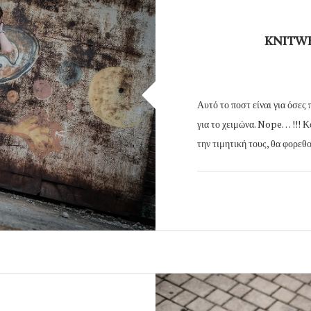
KNITWE
Αυτό το ποστ είναι για όσες 
για το χειμώνα. Nope… !!! Κ
την τιμητική τους, θα φορεθ