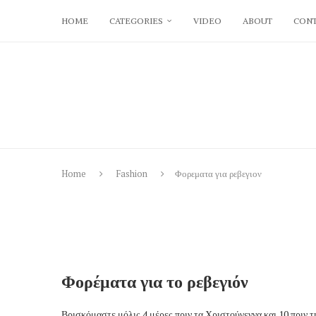
HOME
CATEGORIES
VIDEO
ABOUT
CONT
Home
Fashion
Φορεματα για ρεβεγιον
Φορέματα για το ρεβεγιόν
Βρισκόμαστε μόλις 4 μέρες πριν τα Χριστούγεννα και 10 πριν τη