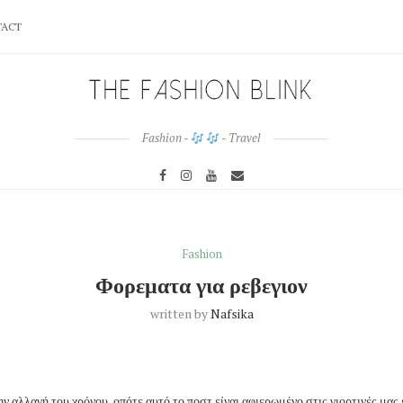
ACT
Fashion -
- Travel
Fashion
Φορεματα για ρεβεγιον
written by
Nafsika
ν αλλαγή του χρόνου, οπότε αυτό το ποστ είναι αφιερωμένο στις γιορτινές μας 