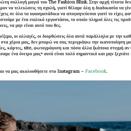
η συλλογή μαγιό του The Fashion Blink. Στην αρχή τίποτα δεν ή
ερον να τελειώσεις τη σχολή, γιατί θέλαμε όλη η διαδικασία να γί
έχεις σε όλα τα υφασματάδικα να απογοητεύεσαι γιατί το είχες φ
αστούμε με ένα ιταλικό εργοστάσιο, το οποίο πληροί όλες τις πρ
εις, να μην είναι αυτό που θες.
τρέξιμο, οι αλλαγές, οι διορθώσεις όλα αυτά παράλληλα με την κ
στα χέρια μας, δεν μπορώ να σας περιγράψω την ικανοποίηση μα
ς, κάρτες, site, φωτογράφιση και πόσα άλλα (κάποια στιγμή αν θ
με ένα όνειρο μας• αυτό είναι πολύ σημαντικό και μην ξεχνάτε ότ
αι να μας ακολουθήσετε στο Instagram –
Facebook
.