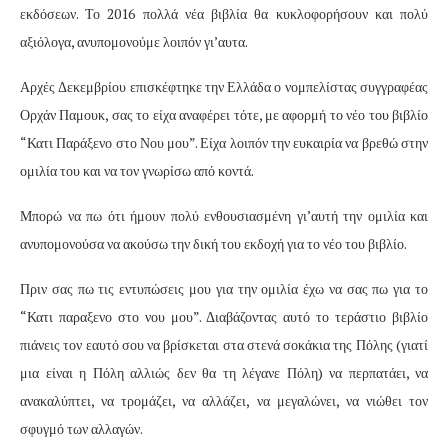
εκδόσεων. Το 2016 πολλά νέα βιβλία θα κυκλοφορήσουν και πολύ
αξιόλογα, ανυπομονούμε λοιπόν γι’αυτα.
Αρχές Δεκεμβρίου επισκέφτηκε την Ελλάδα ο νομπελίστας συγγραφέας
Ορχάν Παμουκ, σας το είχα αναφέρει τότε, με αφορμή το νέο του βιβλίο
“Κατι Παράξενο στο Νου μου”. Είχα λοιπόν την ευκαιρία να βρεθώ στην
ομιλία του και να τον γνωρίσω από κοντά.
Μπορώ να πω ότι ήμουν πολύ ενθουσιασμένη γι’αυτή την ομιλία και
ανυπομονούσα να ακούσω την δική του εκδοχή για το νέο του βιβλίο.
Πριν σας πω τις εντυπώσεις μου για την ομιλία έχω να σας πω για το
“Κατι παραξενο στο νου μου”. Διαβάζοντας αυτό το τεράστιο βιβλίο
πιάνεις τον εαυτό σου να βρίσκεται στα στενά σοκάκια της Πόλης (γιατί
μια είναι η Πόλη αλλιώς δεν θα τη λέγανε Πόλη) να περπατάει, να
ανακαλύπτει, να τρομάζει, να αλλάζει, να μεγαλώνει, να νιώθει τον
σφυγμό των αλλαγών.